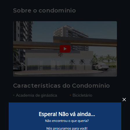
Sobre o condomínio
Características do Condomínio
•
Academia de ginástica
•
Bicicletário
Campo de futebol
•
Brinquedoteca
•
gramado
•
Churrasqueira
•
Condomínio fechado
•
Coworking
•
Câmeras de segurança