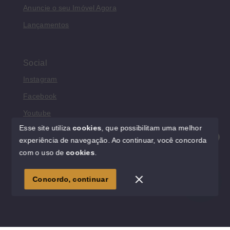
Anuncie o seu Imóvel Agora
Lançamentos
Social
Instagram
Facebook
Youtube
Esse site utiliza
cookies
, que possibilitam uma melhor
experiência de navegação.
Ao continuar, você concorda
Olá! Estamos disponíveis para te ajudar.
com o uso de
cookies
.
© Copyright 2026 - Rede Morar Imóveis - Todos os direitos
reservados
1
Concordo, continuar
SITE PARA IMOBILIARIA