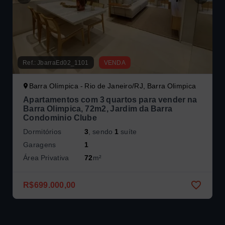
Ref.:
JbarraEd02_1101
VENDA
Barra Olímpica - Rio de Janeiro/RJ, Barra Olimpica
Apartamentos com 3 quartos para vender na
Barra Olimpica, 72m2, Jardim da Barra
Condominio Clube
Dormitórios
3
, sendo
1
suíte
Garagens
1
Área Privativa
72
m²
R$699.000,00