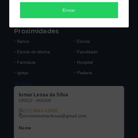
Situação: Em
•
Posição: Frente
•
construção
Enviar
Previsão de entrega:
•
Novembro/26
Proximidades
•
Banco
•
Escola
•
Escola de idioma
•
Faculdade
•
Farmácia
•
Hospital
•
Igreja
•
Padaria
Ver mais
Iomar Lessa da Silva
CRECI -
66630F
(21) 9645-42998
corretoriomarlessa@gmail.com
Nome