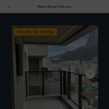
Rede Morar Imóveis
Iconyc By Yoo - Botafogo