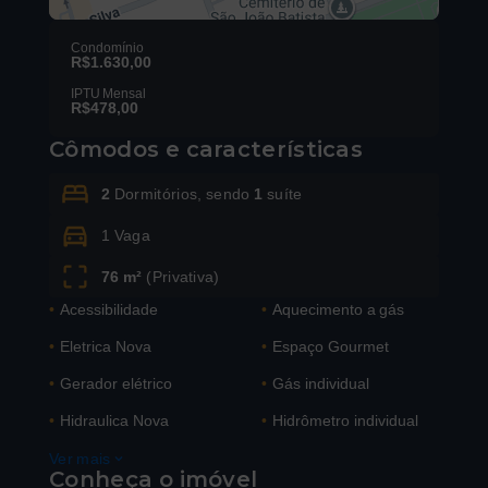
Condomínio
R$1.630,00
IPTU Mensal
R$478,00
Leaflet
Cômodos e características
2
Dormitórios, sendo
1
suíte
1 Vaga
76 m²
(
Privativa
)
•
Acessibilidade
•
Aquecimento a gás
•
Eletrica Nova
•
Espaço Gourmet
•
Gerador elétrico
•
Gás individual
•
Hidraulica Nova
•
Hidrômetro individual
Ver mais
Conheça o imóvel