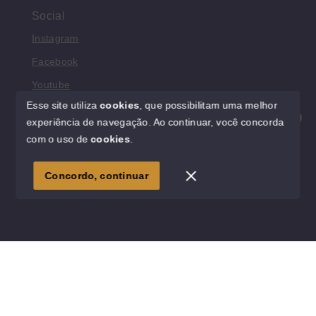
Social
Instagram
Facebook
Youtube
Esse site utiliza
cookies
, que possibilitam uma melhor
experiência de navegação.
Ao continuar, você concorda
Olá! Estamos disponíveis para te ajudar.
com o uso de
cookies
.
© Copyright 2026 - Rede Morar Imóveis - Todos os direitos
reservados
1
Concordo, continuar
SITE PARA IMOBILIARIA
Início
Histórico
Favoritos