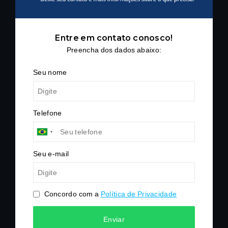
•
1 Vaga
•
1 Sala de TV
•
1 Cozinha
•
1 Sala de jantar
Entre em contato conosco!
•
1 Área de serviço
Preencha dos dados abaixo:
Áreas
Seu nome
•
Área Construída
76m²
•
Área Privativa
76m²
•
Área Total
76m²
Telefone
Outras informações
•
Idade do imóvel: 0 ano
•
Incorporação: Cyrela
Seu e-mail
Posição solar: Sol da
•
Perfil: Residencial
•
manhã
Situação: Pronto para
•
Posição: Frente
•
morar
Concordo com a
Política de Privacidade
•
Escriturado: Sim
•
Averbado: Sim
Ver mais
Enviar