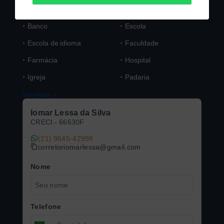
Proximidades
•
Banco
•
Escola
•
Escola de idioma
•
Faculdade
•
Farmácia
•
Hospital
•
Igreja
•
Padaria
Ver mais
Iomar Lessa da Silva
CRECI -
66630F
(21) 9645-42998
corretoriomarlessa@gmail.com
Nome
Telefone