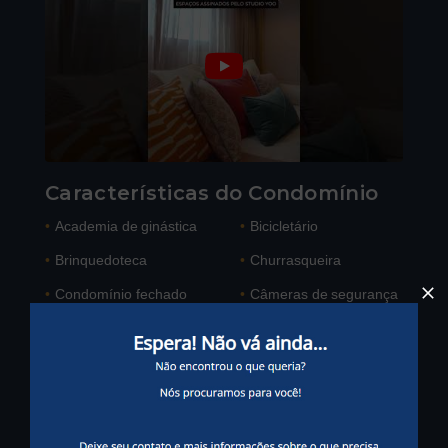
Características do Condomínio
•
Academia de ginástica
•
Bicicletário
•
Brinquedoteca
•
Churrasqueira
•
Condomínio fechado
•
Câmeras de segurança
•
Elevador de serviço
•
Elevador social
Ver mais
Cômodos
2 Dormitórios, sendo 1
•
•
2 Banheiros
suíte