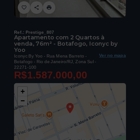
Ref.:
Prestige_807
Apartamento com 2 Quartos à
venda, 76m² - Botafogo, Iconyc by
Yoo
Ver no mapa
Iconyc By Yoo -
Rua Mena Barreto -
Botafogo - Rio de Janeiro/RJ, Zona Sul
-
22271-100
R$1.587.000,00
+
−