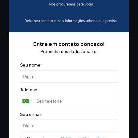
Piscina
Sauna
Salão gourmet
Wine bar
Entre em contato conosco!
Salas de jogos infantil e teen
Preencha dos dados abaixo:
Parquinho
Pet place
Seu nome
Churrasqueiras
Áreas de convivência
Telefone
Perfil Residencial e Potencial de Investimento
O Pura por Artefacto reúne características que
atendem tanto quem busca moradia definitiva quanto
Seu e-mail
quem procura um ativo imobiliário com liquidez. A
localização em bairro planejado, o padrão do