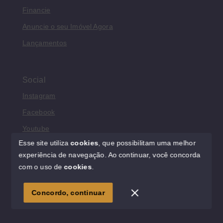
Financie
Anuncie o seu Imóvel Agora
Lançamentos
Social
Instagram
Facebook
Youtube
Esse site utiliza
cookies
, que possibilitam uma melhor
experiência de navegação.
Ao continuar, você concorda
com o uso de
cookies
.
© Copyright 2026 - Rede Morar Imóveis - Todos os direitos
reservados
Concordo, continuar
SITE PARA IMOBILIARIA