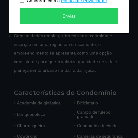
Concordo com a
Política de Privacidade
empreendimento e o desenvolvimento contínuo da
Barra Olímpica contribuem para a atratividade do
Enviar
projeto no mercado imobiliário.
Com unidades amplas, infraestrutura completa e
inserção em uma região em crescimento, o
empreendimento se apresenta como uma opção
consistente para quem valoriza qualidade de vida e
planejamento urbano na Barra da Tijuca.
Características do Condomínio
•
Academia de ginástica
•
Bicicletário
Campo de futebol
•
Brinquedoteca
•
gramado
•
Churrasqueira
•
Condomínio fechado
•
Coworking
•
Câmeras de segurança