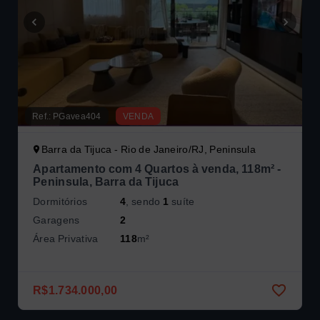
Ref.:
PGavea404
VENDA
Barra da Tijuca - Rio de Janeiro/RJ, Peninsula
Apartamento com 4 Quartos à venda, 118m² -
Peninsula, Barra da Tijuca
Dormitórios
4
, sendo
1
suíte
Garagens
2
Área Privativa
118
m²
R$1.734.000,00