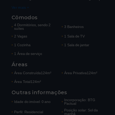
Ver mais
Cômodos
4 Dormitórios, sendo 2
•
•
3 Banheiros
suítes
•
2 Vagas
•
1 Sala de TV
•
1 Cozinha
•
1 Sala de jantar
•
1 Área de serviço
Áreas
•
Área Construída
124m²
•
Área Privativa
124m²
•
Área Total
124m²
Outras informações
Incorporação: BTG
•
Idade do imóvel: 0 ano
•
Pactual
Posição solar: Sol da
•
Perfil: Residencial
•
manhã