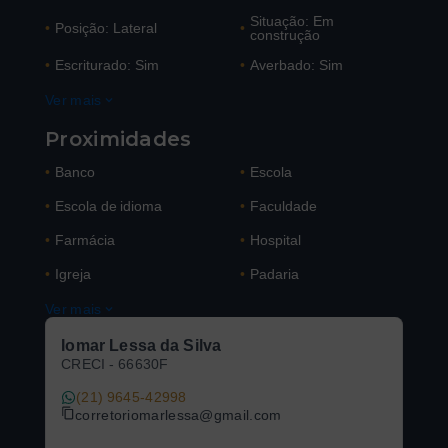
Situação: Em
•
Posição: Lateral
•
construção
•
Escriturado: Sim
•
Averbado: Sim
Ver mais
Proximidades
•
Banco
•
Escola
•
Escola de idioma
•
Faculdade
•
Farmácia
•
Hospital
•
Igreja
•
Padaria
Ver mais
Iomar Lessa da Silva
CRECI -
66630F
(21) 9645-42998
corretoriomarlessa@gmail.com