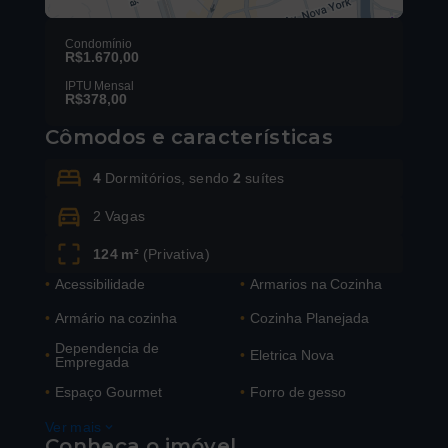
Condomínio
R$1.670,00
IPTU Mensal
R$378,00
Leaflet
Cômodos e características
4
Dormitórios, sendo
2
suítes
2 Vagas
124 m²
(
Privativa
)
•
Acessibilidade
•
Armarios na Cozinha
•
Armário na cozinha
•
Cozinha Planejada
Dependencia de
•
•
Eletrica Nova
Empregada
•
Espaço Gourmet
•
Forro de gesso
Ver mais
Conheça o imóvel