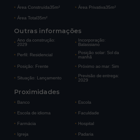
•
Área Construída
35m²
•
Área Privativa
35m²
•
Área Total
35m²
Outras informações
Ano da construção:
Incorporação:
•
•
2029
Balassiano
Posição solar: Sol da
•
Perfil: Residencial
•
manhã
•
Posição: Frente
•
Próximo ao mar: Sim
Previsão de entrega:
•
Situação: Lançamento
•
2029
Proximidades
•
Banco
•
Escola
•
Escola de idioma
•
Faculdade
•
Farmácia
•
Hospital
•
Igreja
•
Padaria