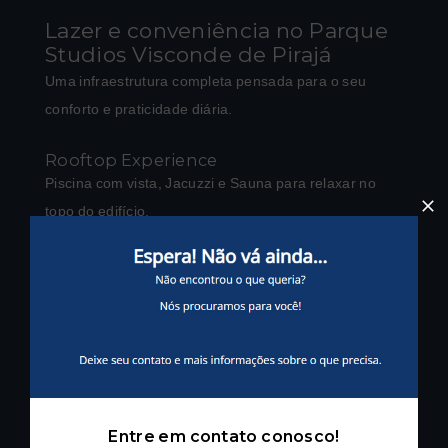
Lazer e conveniência no Parque
Studios Visconde de Pirajá
Uma infraestrutura completa pensada para o seu
conforto e praticidade diária.
Rooftop Experience
Piscina com vista, Jacuzzi e Sauna para relaxar no
topo do edifício.
Fitness & Wellness
Academia equipada com aparelhos de última geração.
Business Center
Coworking moderno para quem trabalha em casa com
estilo.
Entre em contato conosco!
Conveniência 24h