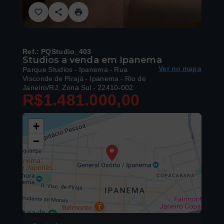
Ref.:
PQStudio_403
Studios a venda em Ipanema
Ver no mapa
Parque Studios - Ipanema -
Rua
Visconde de Pirajá - Ipanema - Rio de
Janeiro/RJ, Zona Sul
- 22410-002
R$1.481.000,00
+
−