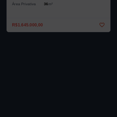
Área Privativa
36
m²
R$1.645.000,00