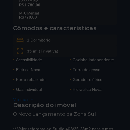
Condomínio
R$1.780,00
IPTU Mensal
R$770,00
Leaflet
Cômodos e características
1
Dormitório
35 m²
(
Privativa
)
•
Acessibilidade
•
Cozinha independente
•
Eletrica Nova
•
Forro de gesso
•
Forro rebaixado
•
Gerador elétrico
•
Gás individual
•
Hidraulica Nova
Ver mais
Descrição do imóvel
O Novo Lançamento da Zona Sul
** Valor referente ao Studio 403/35,28m2 para o mes